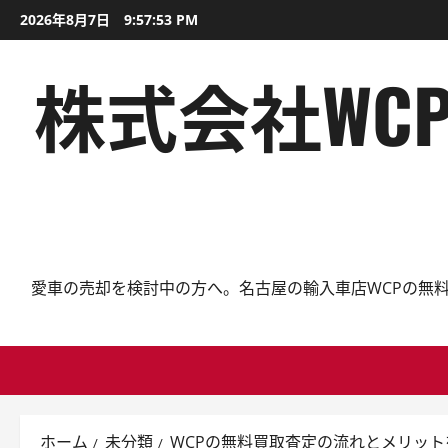
内
2026年8月7日
9:57:55 PM
容
を
株式会社WC
ス
キ
ッ
プ
愛車の売却を検討中の方へ。名古屋の輸入車店WCPの無
ホーム
未分類
WCPの無料買取査定の流れとメリッ